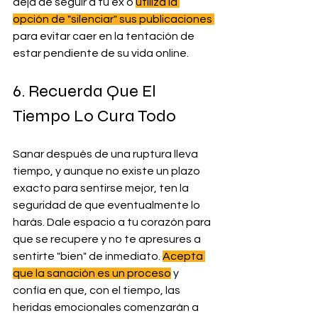
deja de seguir a tu ex o 
utiliza la 
opción de "silenciar" sus publicaciones 
para evitar caer en la tentación de 
estar pendiente de su vida online.
6. Recuerda Que El 
Tiempo Lo Cura Todo
Sanar después de una ruptura lleva 
tiempo, y aunque no existe un plazo 
exacto para sentirse mejor, ten la 
seguridad de que eventualmente lo 
harás. Dale espacio a tu corazón para 
que se recupere y no te apresures a 
sentirte "bien" de inmediato. 
Acepta 
que la sanación es un proceso
 y 
confía en que, con el tiempo, las 
heridas emocionales comenzarán a 