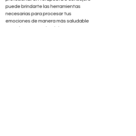
puede brindarte las herramientas 
necesarias para procesar tus 
emociones de manera más saludable 
y ayudarte a seguir adelante.
Consejo práctico: No dudes en 
agendar una cita con un terapeuta si 
sientes que el dolor es demasiado. 
La 
salud mental es fundamental
 y no 
estás solo en este proceso.
Conclusión
Terminar una relación amorosa es uno 
de los desafíos más grandes en la 
vida, pero también es una 
oportunidad para el crecimiento 
personal y el autodescubrimiento. A 