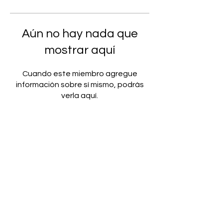
Aún no hay nada que
mostrar aquí
Cuando este miembro agregue
información sobre sí mismo, podrás
verla aquí.
Iniciar sesión
Sígueme en
© 2026 Abril Méndez Luz de tu
Luz