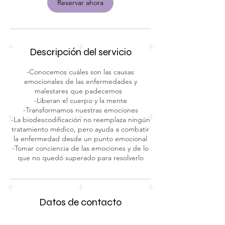
i
Reservar ahora
n
Descripción del servicio
-Conocemos cuáles son las causas
emocionales de las enfermedades y
malestares que padecemos
-Liberan el cuerpo y la mente
-Transformamos nuestras emociones
-La biodescodificación no reemplaza ningún
tratamiento médico, pero ayuda a combatir
la enfermedad desde un punto emocional
-Tomar conciencia de las emociones y de lo
que no quedó superado para resolverlo
Datos de contacto
luzdetuluz@gmail.com