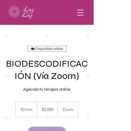
Disponible online
BIODESCODIFICAC
IÓN (Vía Zoom)
Agenda tu terapia online
2,000
pesos
50 min
5
$2,000
Zoom
mexicanos
0
m