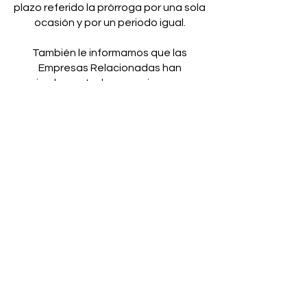
plazo referido la prórroga por una sola
ocasión y por un periodo igual.
También le informamos que las
Empresas Relacionadas han
implementado mecanismos y
medidas de seguridad
administrativas, físicas y tecnológicas
para garantizar una correcta
guarda y custodia de sus datos.
VI. Cookies y web beacons.
Nuestra página:
https://www.luzdetuluz.com/ utiliza
“cookies” y “web beacons”.
Entiéndase
como “cookies” los archivos
descargados de forma automática al
disco duro al momento de
acceder a una página web y permiten