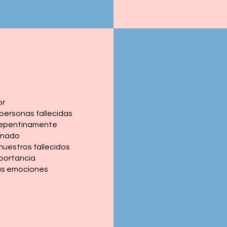
or
personas fallecidas
repentinamente
sanado
nuestros fallecidos
mportancia
as emociones