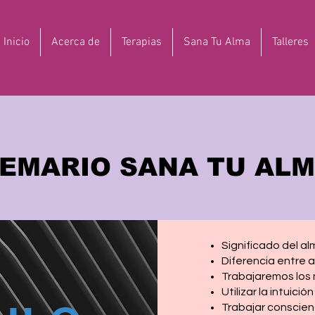
Inicio
Acerca de
Terapias
Sana Tu Alma
Talleres
EMARIO SANA TU AL
Significado del a
Diferencia entre a
Trabajaremos los 
Utilizar la intuición
Trabajar conscien