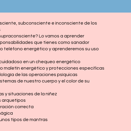
ciente, subconsciente e inconsciente de los
s
 supraconsciente? Lo vamos a aprender
sponsabilidades que tienes como sanador
o teléfono energético y aprenderemos su uso
 cuidadoso en un chequeo energético
 maletín energético y protecciones especificas
logía de las operaciones psíquicas
istemas de nuestro cuerpo y el color de su
 y situaciones de la niñez
s arquetipos
ración correcta
mágica
nos tipos de mantras