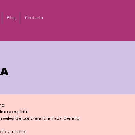
Blog
Contacto
MA
lma
lma y espíritu
niveles de conciencia e inconciencia
cia y mente