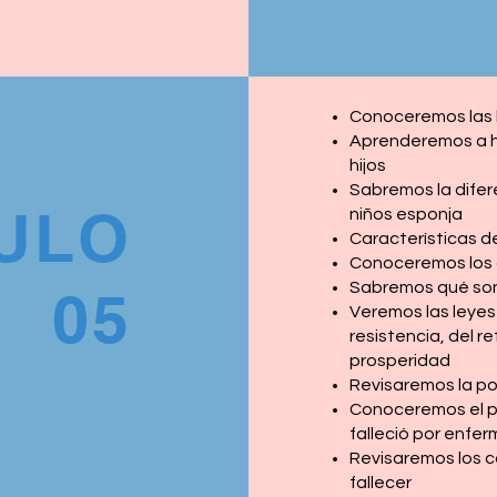
Conoceremos las 
Aprenderemos a ha
hijos
Sabremos la difer
ULO
niños esponja
Características d
Conoceremos los 
Sabremos qué son 
05
Veremos las leyes 
resistencia, del r
prosperidad
Revisaremos la po
Conoceremos el pr
falleció por enfe
Revisaremos los c
fallecer