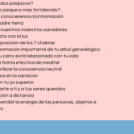
idos psíquicos?
do psíquico más fortalecido?
y conoceremos la información
adre tierra
 nuestros maestros sanadores
to con la luz
posición de los 7 chakras
formación importante de tu árbol genealógico
u carro está relacionado con tu vida
forma efectiva de meditar
lizar la consciencia neutral
osa en la sanación
 tu yo superior
te a ti y a tus seres queridos
ión a distancia
rcibir la energía de las personas, objetos e
es