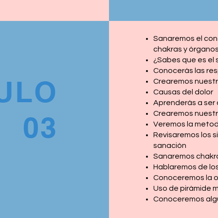
Sanaremos el cons
chakras y órgano
¿Sabes que es el
Conocerás las re
ULO
Crearemos nuestr
Causas del dolor
Aprenderás a ser
Crearemos nuestro
03
Veremos la metodo
Revisaremos los s
sanación
Sanaremos chakras
Hablaremos de lo
Conoceremos la o
Uso de pirámide 
Conoceremos algu