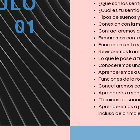
ULO
¿Qué son los sent
¿Cuál es tu senti
Tipos de sueños 
01
Conexión con la m
Contactaremos a
Firmaremos contra
Funcionamiento y 
Revisaremos la in
Lo que le pase a t
Conoceremos una 
Aprenderemos a uti
Funciones de la r
Conectaremos con
Aprenderás a sanar
Técnicas de sanac
Aprenderemos a pe
incluso de animal