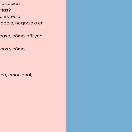
 psíquica
tías?
adiestecia
rabajo, negocio o en
casa, cómo influyen
icos y cómo
ico, emocional,