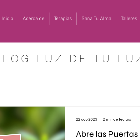
Inicio
Acerca de
Terapias
Sana Tu Alma
Talleres
BLOG LUZ DE TU LU
22 ago 2023
2 min de lectura
Abre las Puertas 