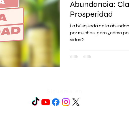
Abundancia: Cla
Prosperidad
La búsqueda de la abundan
por muchos, pero ¿cómo po
vidas?
Sígueme en
ión
© 2026 Abril Méndez Luz de tu Luz