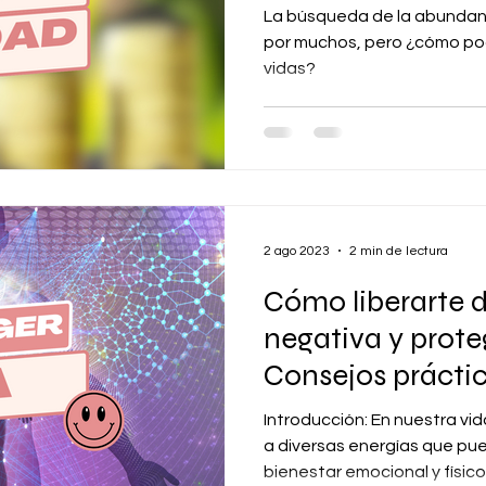
La búsqueda de la abundan
por muchos, pero ¿cómo po
vidas?
2 ago 2023
2 min de lectura
Cómo liberarte d
negativa y prote
Consejos prácti
mantener tu bie
Introducción: En nuestra vi
a diversas energías que pu
bienestar emocional y físico..