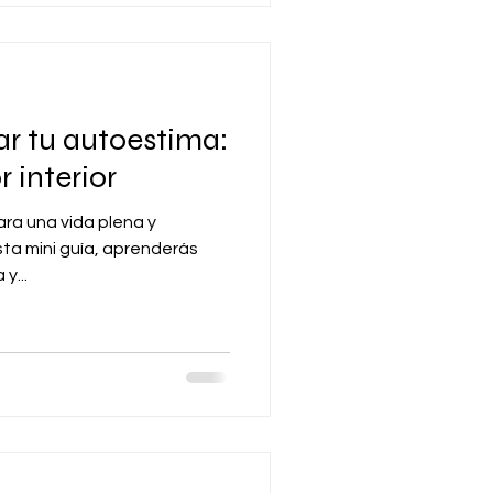
ar tu autoestima:
 interior
ara una vida plena y
sta mini guía, aprenderás
y...