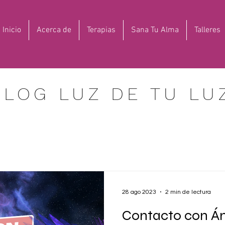
Inicio
Acerca de
Terapias
Sana Tu Alma
Talleres
BLOG LUZ DE TU LU
28 ago 2023
2 min de lectura
Contacto con Á