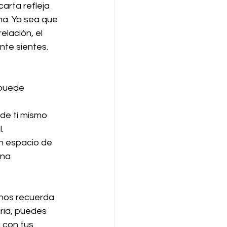
arta refleja 
na. Ya sea que 
elación, el 
ente sientes.
 puede 
de ti mismo 
.
un espacio de 
una 
 nos recuerda 
ria, puedes 
 con tus 