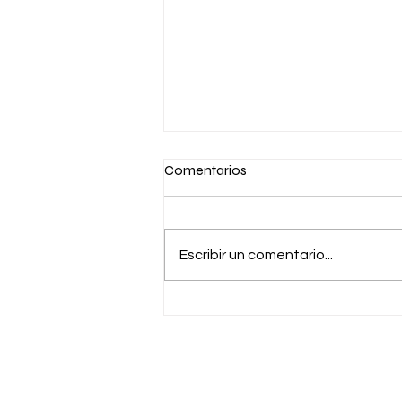
Comentarios
Escribir un comentario...
Abundancia: Lo que Nadie te
Enseñó Sobre Por Qué No
Llega a Tu Vida