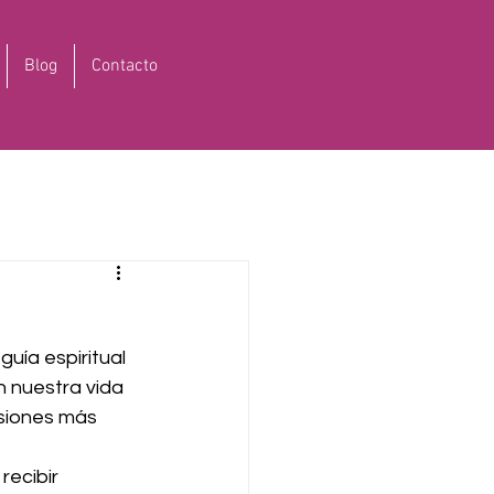
Blog
Contacto
uía espiritual 
 nuestra vida 
isiones más 
recibir 