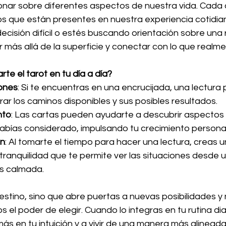
ionar sobre diferentes aspectos de nuestra vida. Cada c
os que están presentes en nuestra experiencia cotidia
ecisión difícil o estés buscando orientación sobre una r
ar más allá de la superficie y conectar con lo que realm
e el tarot en tu día a día?
ones
: Si te encuentras en una encrucijada, una lectura
rar los caminos disponibles y sus posibles resultados.
nto
: Las cartas pueden ayudarte a descubrir aspectos 
habías considerado, impulsando tu crecimiento personal
ón
: Al tomarte el tiempo para hacer una lectura, creas 
 tranquilidad que te permite ver las situaciones desde 
s calmada.
 destino, sino que abre puertas a nuevas posibilidades y
el poder de elegir. Cuando lo integras en tu rutina dia
ás en tu intuición y a vivir de una manera más alineada