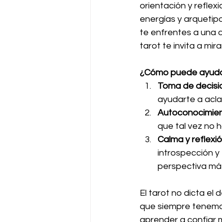
orientación y reflex
energías y arquetip
te enfrentes a una d
tarot te invita a mir
¿Cómo puede ayudart
Toma de decisi
ayudarte a acla
Autoconocimie
que tal vez no 
Calma y reflexi
introspección y
perspectiva má
El tarot no dicta el
que siempre tenemos 
aprender a confiar m