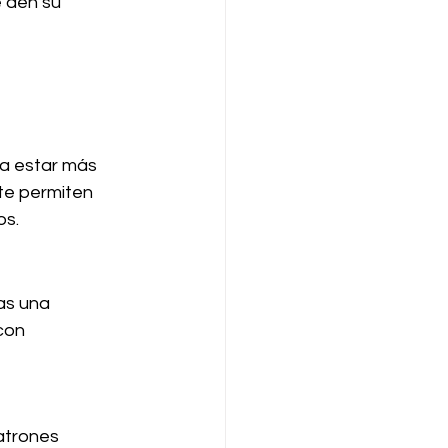
 den su 
te permiten 
os.
con 