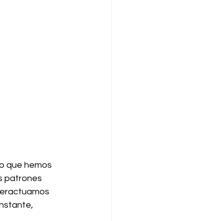
to que hemos 
s patrones 
nteractuamos 
nstante, 