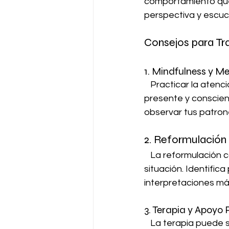
comportamiento que 
perspectiva y escuc
Consejos para Tr
1. Mindfulness y Me
   Practicar la atención plena (mindfulness) y la meditación puede ayudarte a estar más 
presente y conscien
observar tus patrone
2. Reformulación 
   La reformulación cognitiva consiste en cambiar la forma en que interpretas una 
situación. Identifi
interpretaciones más
3. Terapia y Apoyo 
   La terapia puede ser extremadamente útil para explorar y transformar patrones 