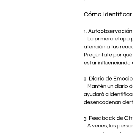
Cómo Identificar
1. Autoobservación
   La primera etapa para identificar patrones inconscientes es la autoobservación. Presta 
atención a tus reac
Pregúntate por qué 
estar influenciando
2. Diario de Emocio
   Mantén un diario donde registres tus emociones y comportamientos diarios. Esto te 
ayudará a identifica
desencadenan ciert
3. Feedback de Otr
   A veces, las personas cercanas a nosotros pueden observar patrones en nuestro 