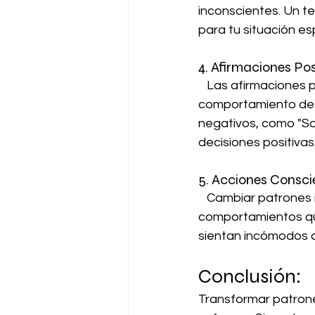
inconscientes. Un t
para tu situación es
4. Afirmaciones Pos
   Las afirmaciones positivas son declaraciones que refuerzan una creencia o 
comportamiento des
negativos, como "So
decisiones positivas"
5. Acciones Consci
   Cambiar patrones inconscientes también implica tomar acciones conscientes. Practica 
comportamientos que 
sientan incómodos o
Conclusión:
Transformar patrone