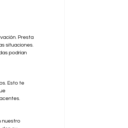
s situaciones. 
das podrían 
ue 
acentes.