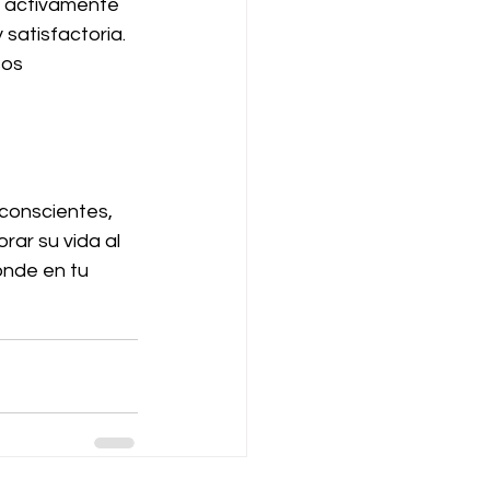
r activamente 
 satisfactoria. 
os 
conscientes, 
ar su vida al 
onde en tu 