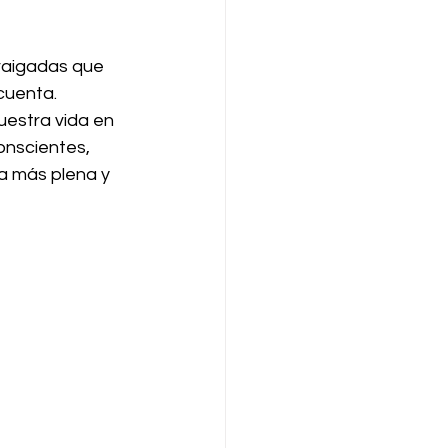
raigadas que 
cuenta. 
estra vida en 
onscientes, 
da más plena y 