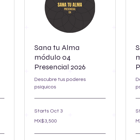
Sana tu Alma
S
módulo 04
m
Presencial 2026
P
Descubre tus poderes
D
psíquicos
p
Starts Oct 3
S
3,500
3,
MX$3,500
M
Mexican
Me
pesos
pe