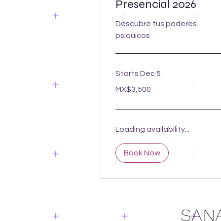
Presencial 2026
Descubre tus poderes
psíquicos
Starts Dec 5
3,500
MX$3,500
Mexican
pesos
Loading availability...
Book Now
SANA