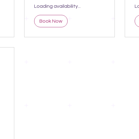
Loading availability...
Lo
Book Now