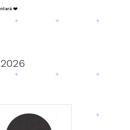
ntará ❤️
2
2026