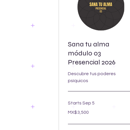
Sana tu alma
módulo 03
Presencial 2026
Descubre tus poderes
psíquicos
Starts Sep 5
3,500
MX$3,500
Mexican
pesos