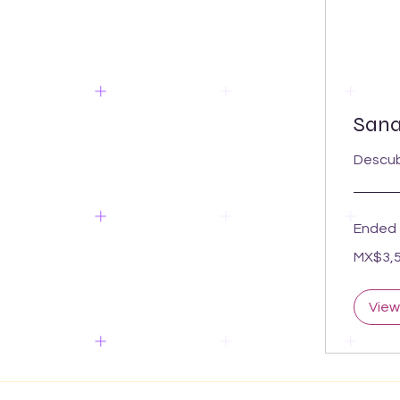
Sana
Descub
Ended
3,500
MX$3,
Mexican
pesos
View