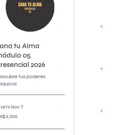
ana tu Alma
ódulo 05
resencial 2026
escubre tus poderes
síquicos
tarts Nov 7
500
X$3,500
xican
sos