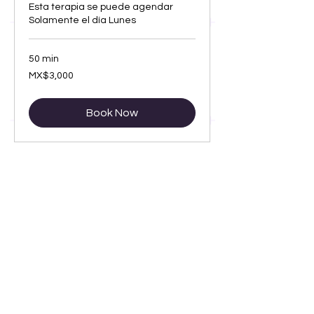
Esta terapia se puede agendar
Solamente el día Lunes
50 min
3,000
MX$3,000
Mexican
pesos
Book Now
Nota:
La dirección te llegara en un
correo 1 semana antes de tu sesión
Log In
Sígueme en