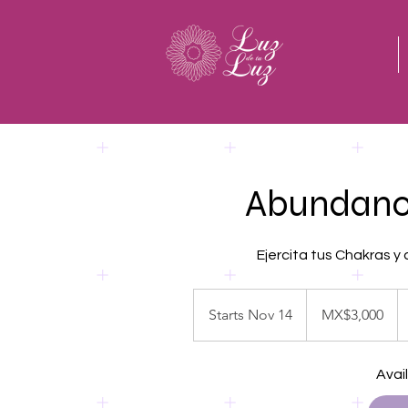
Abundanci
Ejercita tus Chakras y
3,000
Mexican
Starts Nov 14
S
MX$3,000
pesos
t
a
Avai
r
t