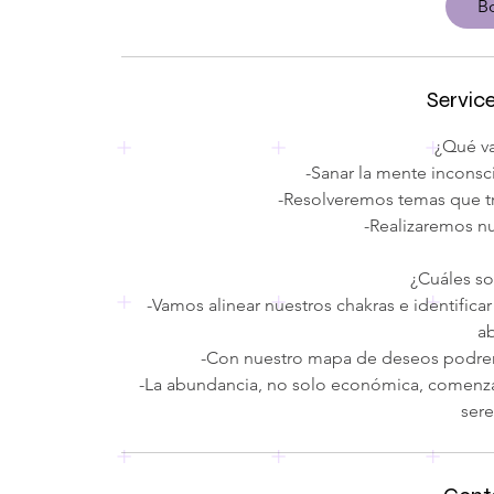
B
s
N
o
Servic
v
1
¿Qué va
4
-​Sanar la mente inconsc
-​Resolveremos temas que t
-​Realizaremos 
¿Cuáles so
-​Vamos alinear nuestros chakras e identifica
a
-​Con nuestro mapa de deseos podrem
-​La abundancia, no solo económica, comenzará
sere