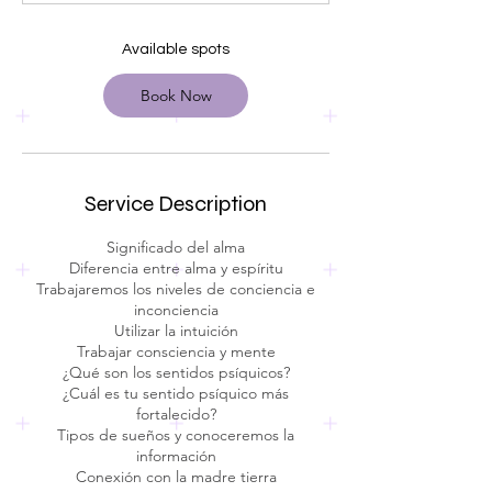
t
s
O
Available spots
c
t
Book Now
7
Service Description
Significado del alma
Diferencia entre alma y espíritu
Trabajaremos los niveles de conciencia e
inconciencia
Utilizar la intuición
Trabajar consciencia y mente
¿Qué son los sentidos psíquicos?
¿Cuál es tu sentido psíquico más
fortalecido?
Tipos de sueños y conoceremos la
información
Conexión con la madre tierra