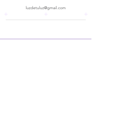
luzdetuluz@gmail.com
Upcoming Sessions