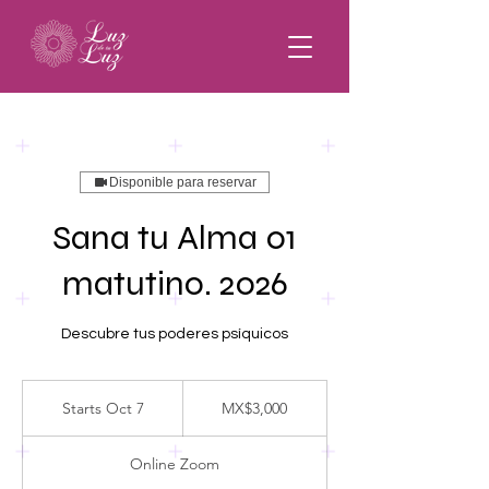
Disponible para reservar
Sana tu Alma 01
matutino. 2026
Descubre tus poderes psíquicos
3,000
Mexican
Starts Oct 7
S
MX$3,000
pesos
t
a
Online Zoom
r