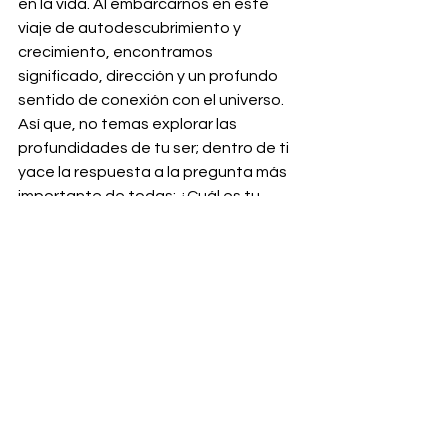
en la vida. Al embarcarnos en este 
viaje de autodescubrimiento y 
crecimiento, encontramos 
significado, dirección y un profundo 
sentido de conexión con el universo. 
Así que, no temas explorar las 
profundidades de tu ser; dentro de ti 
yace la respuesta a la pregunta más 
importante de todas: ¿Cuál es tu 
propósito en la vida?
Ver todo
Entradas recientes